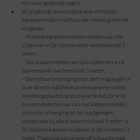
hiervoor geldende regels.
Bij plaatsing van een stacaravan of mobiel
kampeermiddel moet huurder rekening met het
volgende:
– Mobiele kampeermiddelen hebben aan alle
zijden een vrije tussenruimte van tenminste 3
meter;
– Stacaravans hebben aan alle zijden een vrije
tussenruimte van tenminste 5 meter;
– Een schuurtje/berging (max. 6m²) mag tegen of
in de directe nabijheid van het kampeermiddel
worden geplaatst op voorwaarde dat: De vrije
tussenruimte hiervan t.o.v. het kampeermiddel,
schuurtje of berging op de naastgelegen
standplaats bij stacaravans minimaal 5 meter is.
Bij mobiele kampeermiddelen is dat minstens 3
meter. Plaatsing van caravan of schuurtje mag