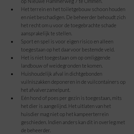
op Nieuwe Hammerweg 7 te Ommen.
Het terrein en het toiletgebouw schoon houden
en niet beschadigen. De beheerder behoudt zich
het recht om u voor de toegebrachte schade
aansprakelijk te stellen.
Sport en spel is voor eigen risico en alleen
toegestaan op het daarvoor bestemde veld.
Het is niet toegestaan om op omliggende
landbouw of weidegronden te komen.
Huishoudelijk afval in dichtgebonden
vuilniszakken deponeren in de vuilcontainers op
het afvalverzamelpunt.
Eén hond of poes per gezin is toegestaan, mits
het dier is aangelijnd. Het uitlaten van het
huisdier mag niet op het kampeerterrein
geschieden. Indien anders kan dit in overleg met
de beheerder.