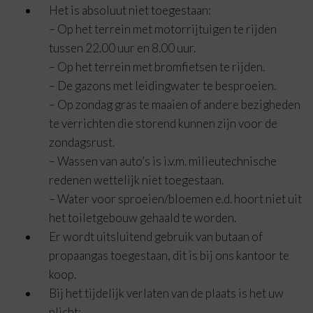
Het is absoluut niet toegestaan:
– Op het terrein met motorrijtuigen te rijden
tussen 22.00 uur en 8.00 uur.
– Op het terrein met bromfietsen te rijden.
– De gazons met leidingwater te besproeien.
– Op zondag gras te maaien of andere bezigheden
te verrichten die storend kunnen zijn voor de
zondagsrust.
– Wassen van auto’s is i.v.m. milieutechnische
redenen wettelijk niet toegestaan.
– Water voor sproeien/bloemen e.d. hoort niet uit
het toiletgebouw gehaald te worden.
Er wordt uitsluitend gebruik van butaan of
propaangas toegestaan, dit is bij ons kantoor te
koop.
Bij het tijdelijk verlaten van de plaats is het uw
plicht: