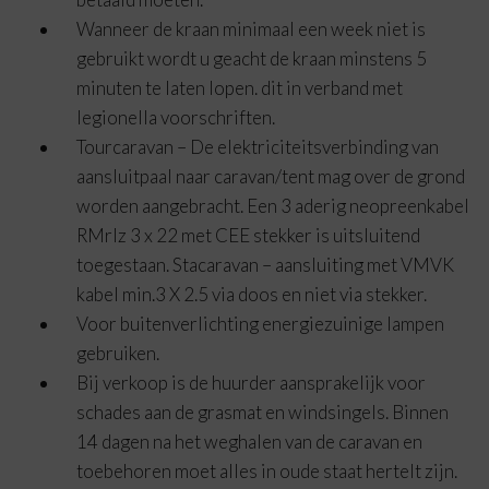
Wanneer de kraan minimaal een week niet is
gebruikt wordt u geacht de kraan minstens 5
minuten te laten lopen. dit in verband met
legionella voorschriften.
Tourcaravan – De elektriciteitsverbinding van
aansluitpaal naar caravan/tent mag over de grond
worden aangebracht. Een 3 aderig neopreenkabel
RMrlz 3 x 22 met CEE stekker is uitsluitend
toegestaan. Stacaravan – aansluiting met VMVK
kabel min.3 X 2.5 via doos en niet via stekker.
Voor buitenverlichting energiezuinige lampen
gebruiken.
Bij verkoop is de huurder aansprakelijk voor
schades aan de grasmat en windsingels. Binnen
14 dagen na het weghalen van de caravan en
toebehoren moet alles in oude staat hertelt zijn.